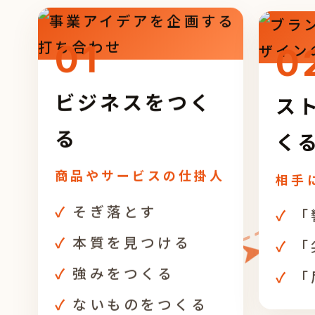
01
0
ビジネスをつく
ス
る
く
商品やサービスの仕掛人
相手
そぎ落とす
「
本質を見つける
「
強みをつくる
「
ないものをつくる