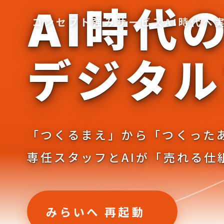
A
I
時
代
コンセプト
強み
サービス
AI時代へ
デ
ジ
タ
ル
「つくるまえ」から「つくった
専任スタッフとAIが「売れる仕
みらいへ 再起動