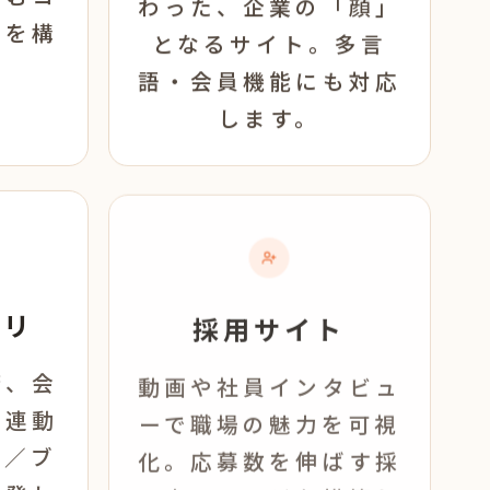
わった、企業の「顔」
トを構
となるサイト。多言
語・会員機能にも対応
します。
プリ
採用サイト
済、会
動画や社員インタビュ
ー連動
ーで職場の魅力を可視
ブ／ブ
化。応募数を伸ばす採
開発し
用専用ページを構築し