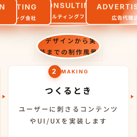
ADVERTI
RKETING
CONSULTING
N
広告代理
ケティング会社
コンサルティングファーム
売上拡大を
実現していきます
2
MAKING
つくるとき
ユーザーに刺さるコンテンツ
やUI/UXを実装します