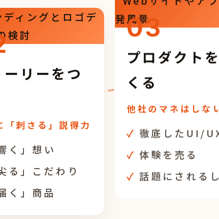
03
2
プロダクト
トーリーをつ
くる
る
他社のマネはしな
に「刺さる」説得力
徹底したUI/U
響く」想い
体験を売る
尖る」こだわり
話題にされる
届く」商品