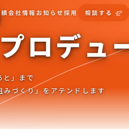
の
実績
会社情報
お知らせ
採用
相談する
プ
ロ
デ
ュ
あと」まで
組みづくり」をアテンドします