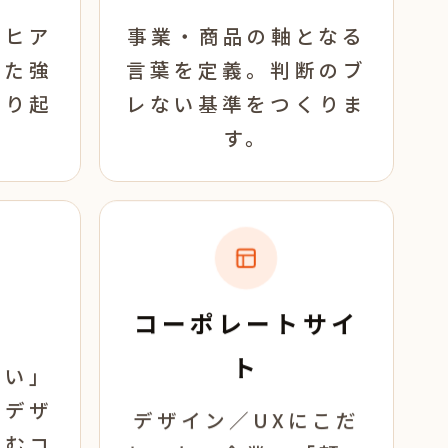
とヒア
事業・商品の軸となる
れた強
言葉を定義。判断のブ
掘り起
レない基準をつくりま
す。
ー
コーポレートサイ
ト
想い」
とデザ
デザイン／UXにこだ
生むコ